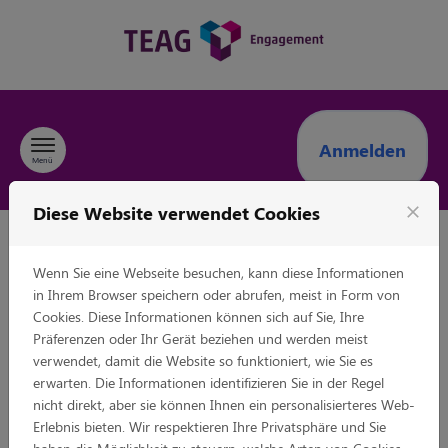
Zum Inhalt springen
Anmelden
Menü
Diese Website verwendet Cookies
close
Anträge TEAG
Wenn Sie eine Webseite besuchen, kann diese Informationen
Thüringer Energie AG
in Ihrem Browser speichern oder abrufen, meist in Form von
Cookies. Diese Informationen können sich auf Sie, Ihre
Präferenzen oder Ihr Gerät beziehen und werden meist
Willkommen in unserem TEAG-Engagement-Tool.
verwendet, damit die Website so funktioniert, wie Sie es
erwarten. Die Informationen identifizieren Sie in der Regel
Aus Thüringen, für Thüringen: Als kommunales
nicht direkt, aber sie können Ihnen ein personalisierteres Web-
Unternehmen hat die TEAG ein besonderes Interesse
Erlebnis bieten. Wir respektieren Ihre Privatsphäre und Sie
daran, gesellschaftliches und ehrenamtliches